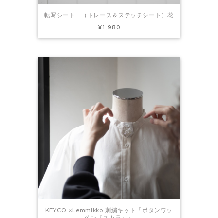
転写シート （トレース＆ステッチシート）花
¥1,980
KEYCO ×Lemmikko 刺繍キット「ボタンワッ
ペン『スカラ』」