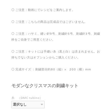
⚪️ ご注意：動画にてレシピをご案内します。
⚪️ ご注意：こちらの商品は完成品ではございません。
⚪️ ご注意：ハサミ、縫い針9号、刺繍針5号、刺繍針3号、刺繍
枠をご自身でご用意ください。
⚪️ ご注意：キットには手縫い糸（黒と白）は含まれません。お
持ちでない方はオプションからご購入ください。
⚪️ 完成サイズ ：刺繍部分約80（縦）× 200（横）mm
モダンなクリスマスの刺繍キット
糸 （DMC tubino）