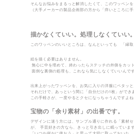
そんなお悩みをまるっと解消したくて、このワッペンを
（大手メーカーの製品企画部の方から「痒いところに手
描かなくていい。処理しなくていい
このワッペンのいいところは、なんといっても 「縁取
絵を描く必要はありません。
無心に中を埋めて、終わったらステッチの外側をカッ
面倒な裏側の処理も、これなら気にしなくていいんで
出来上がったワッペンを、お気に入りの洋服にペタッと
それだけで、あっという間に「自分だけの1枚」ができ
この手軽さが、一度やるとクセになっちゃうんですよね
宝物の「余り素材」の出番です。
デザインに迷う方には、サンプル通りに作れる「素材セ
が、 手芸好きの方なら、きっと引き出しに眠っていま
「いつか何かに使おう」と思って大切に取っておいた、