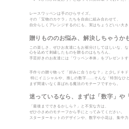
レースワッペンは手のひらサイズ。
その「宝物のカケラ」たちを自由に組み合わせて、
自分らしくアレンジするのにも、実はちょうどいい大き
贈りもののお悩み、解決しちゃうか
この楽しさ、ぜひお友達にもお裾分けしてほしいな、な
心を込めて刺繍したものを贈るのはもちろん、
手芸好きのお友達には「ワッペン本体」をプレゼントす
手作りの贈り物って「好みに合うかな？」と少しドキド
特にイニシャルや、推しの数字……そんな「特別なひ
まず間違いなく喜ばれる魔法のモチーフですから。
迷っているなら、まずは「数字」や
「最後までできるかしら？」と不安な方は、
ぜひ小さめのモチーフから手にとってみてください。
スターターキットのデザインや、数字や小花は、集中力