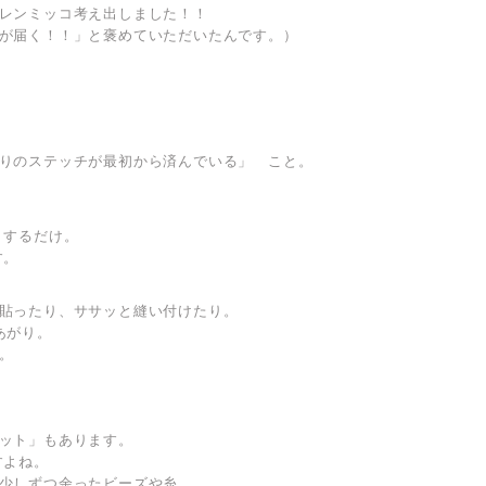
レンミッコ考え出しました！！
が届く！！」と褒めていただいたんです。）
。
りのステッチが最初から済んでいる」 こと。
トするだけ。
す。
貼ったり、ササッと縫い付けたり。
あがり。
。
ット」もあります。
すよね。
少しずつ余ったビーズや糸。