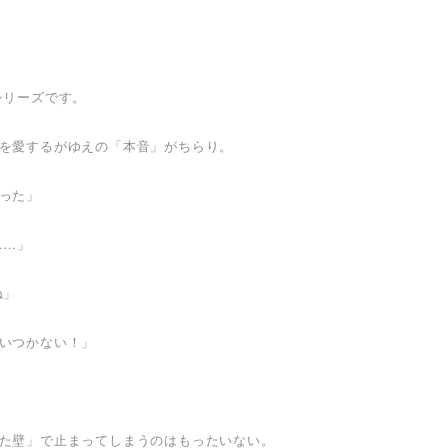
シリーズです。
を愛するがゆえの「本音」がちらり。
った」
……」
ね」
いつかない！」
。
た壁」で止まってしまうのはもったいない。