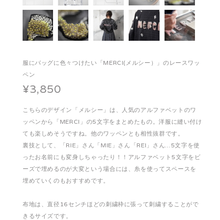
服にバッグに色々つけたい「MERCI(メルシー）」のレースワッ
ペン
¥3,850
こちらのデザイン「メルシー」は、人気のアルファベットのワ
ッペンから「MERCI」の5文字をまとめたもの。洋服に縫い付け
ても楽しめそうですね。他のワッペンとも相性抜群です。
裏技として、「RIE」さん「MIE」さん「REI」さん…5文字を使
ったお名前にも変身しちゃったり！！アルファベット5文字をビ
ーズで埋めるのが大変という場合には、糸を使ってスペースを
埋めていくのもおすすめです。
布地は、直径16センチほどの刺繍枠に張って刺繍することがで
きるサイズです。