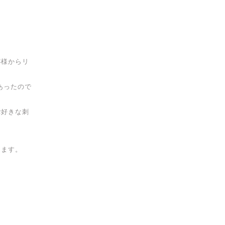
客様からリ
あったので
お好きな刺
します。