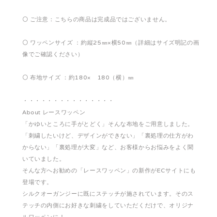
⚪️ ご注意：こちらの商品は完成品ではございません。
⚪️ ワッペンサイズ ：約縦25㎜×横50㎜（詳細はサイズ明記の画
像でご確認ください）
⚪️ 布地サイズ ：約180× 180（横）㎜
・・・・・・・・・・・・・・・
About レースワッペン
「かゆいところに手がとどく」そんな布地をご用意しました。
「刺繍したいけど、デザインができない」「裏処理の仕方がわ
からない」「裏処理が大変」など、お客様からお悩みをよく聞
いていました。
そんな方へお勧めの「レースワッペン」の新作がECサイトにも
登場です。
シルクオーガンジーに既にステッチが施されています。そのス
テッチの内側にお好きな刺繍をしていただくだけで、オリジナ
ルワッペンに！