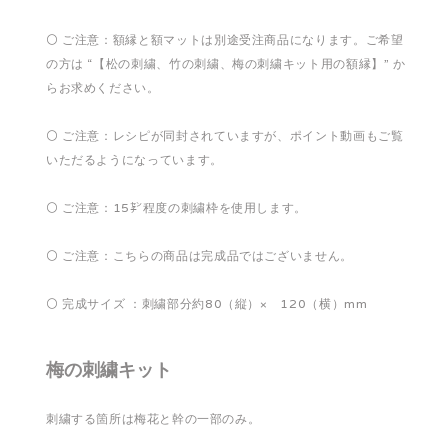
⚪️ ご注意：額縁と額マットは別途受注商品になります。ご希望
の方は “【松の刺繍、竹の刺繍、梅の刺繍キット用の額縁】” か
らお求めください。
⚪️ ご注意：レシピが同封されていますが、ポイント動画もご覧
いただるようになっています。
⚪️ ご注意：15㌢程度の刺繍枠を使用します。
⚪️ ご注意：こちらの商品は完成品ではございません。
⚪️ 完成サイズ ：刺繍部分約80（縦）× 120（横）mm
梅の刺繍キット
刺繍する箇所は梅花と幹の一部のみ。