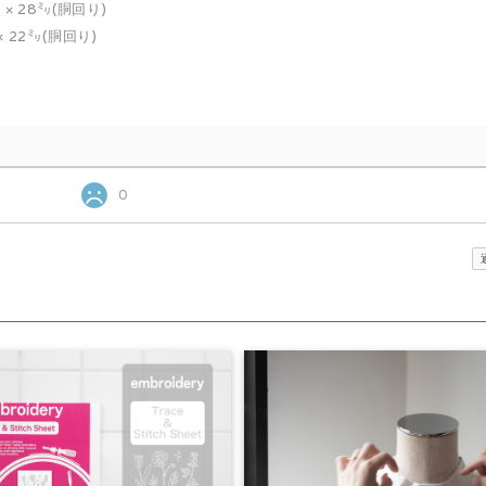
× 28㍉(胴回り)
 22㍉(胴回り)
0