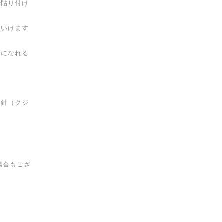
で貼り付け
ていけます
ちになれる
じ針（クジ
場合もござ