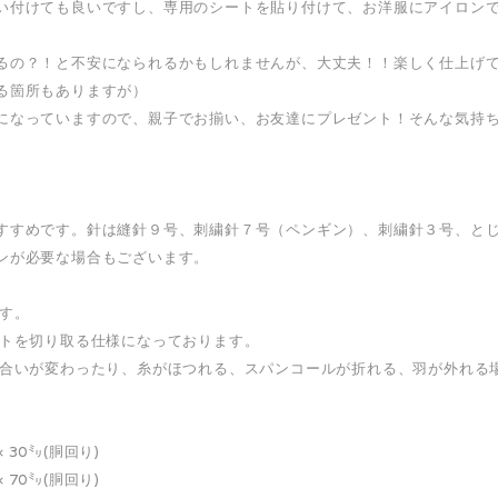
い付けても良いですし、専用のシートを貼り付けて、お洋服にアイロン
るの？！と不安になられるかもしれませんが、大丈夫！！楽しく仕上げ
る箇所もありますが）
になっていますので、親子でお揃い、お友達にプレゼント！そんな気持
すすめです。針は縫針９号、刺繍針７号（ペンギン）、刺繍針３号、と
ンが必要な場合もございます。
ます。
ルトを切り取る仕様になっております。
風合いが変わったり、糸がほつれる、スパンコールが折れる、羽が外れる
 30㍉(胴回り)
 70㍉(胴回り)