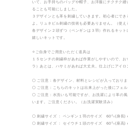
いて、お手持ちのバッグや帽子、お洋服にチクチク縫
ることも可能にしました。
３デザインとも革を刺繍していきます。初心者にでき
よ。リュネビル刺繍の技術も必要ありません。（使え
各デザイン２頭ずつ（ペンギンは３羽）作れるキット
嬉しいキットです。
⚪︎ご自身でご用意いただく道具は
１５センチの刺繍枠があれば作業がしやすいので、お
ラ）あとは、ハサミがあれば大丈夫。仕上げにアイロ
⚪️ ご注意：各デザイン、材料とレシピが入っており
⚪️ ご注意：こちらのキットは出来上がった後にフェ
⚪️ ご注意：水洗いも可能ですが、お洗濯により革の
います。ご注意ください。（お洗濯実験済み）
⚪️ 刺繍サイズ ： ペンギン１羽のサイズ 60㍉(身長) ×
⚪️ 刺繍サイズ ： セイウチ１頭のサイズ 60㍉(座高) ×