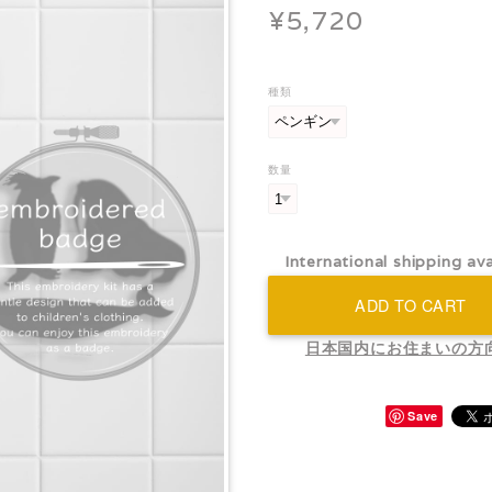
¥5,720
種類
数量
International shipping ava
ADD TO CART
日本国内にお住まいの方
Save