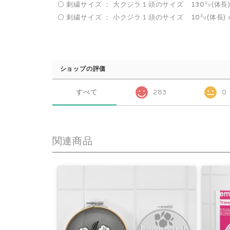
⚪️ 刺繍サイズ ： 大クジラ１頭のサイズ 130㍉(体長) 
⚪️ 刺繍サイズ ： 小クジラ１頭のサイズ 10㍉(体長) ×
ショップの評価
すべて
283
0
関連商品