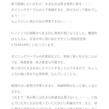
家で刺繍したいけれど、大きな台は置き場所に困る・・・
ダイニングテーブルの上で刺繍すると、肩が上がって疲れてし
まう・・・
ちょうどいい高さの台が用意できない・・・
レンミッコの経験から生まれた発想が形になりました。機能性
はもちろん、生活の中に溶け込むデザイン(登録意匠第
1720628号）になっています。
ダイニングテーブルや作業机などに、簡単に取り付けることが
でき、角度変更・高さ変更も可能です。
取り付けたまま左右にスライドすることもできるので、ちょっ
とだけ端に寄せてお茶時間、なんていうことも。
無理のない姿勢で作業できると、刺繍時間がもっと楽しくなり
ますよ。
これまで「我が家には大きな刺繍台は置けないし・・・」と悩
んでいた方にもぜひ使っていただきたい刺繍台です。また、持
ち運びも可能なサイズなので、お友達と一緒に刺繍！なんてこ