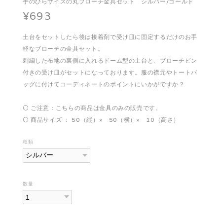
手のひらサイズの丸ブローチ金具セット シルバー/ゴールド
¥693
土台をセットしたら後は接着剤で受け皿に固定するだけのお手
軽なブローチの金具セット。
刺繍した布地の裏側に入れるドーム型の土台と、ブローチピン
付きの受け皿がセットになっております。服の襟元やトートバ
ッグに付けてコーディネートのポイントにいかがですか？
⚪️ ご注意：こちらの商品は金具のみの販売です。
⚪️ 商品サイズ ： 50（縦）× 50（横）× 10（高さ）
種類
数量