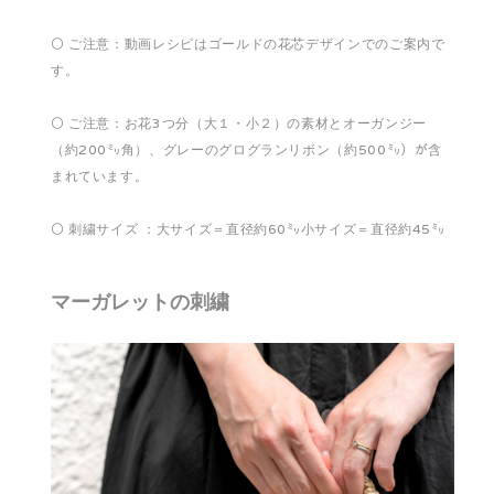
⚪️ ご注意：動画レシピはゴールドの花芯デザインでのご案内で
す。
⚪️ ご注意：お花3つ分（大１・小２）の素材とオーガンジー
（約200㍉角）、グレーのグログランリボン（約500㍉）が含
まれています。
⚪️ 刺繍サイズ ：大サイズ＝直径約60㍉小サイズ＝直径約45㍉
マーガレットの刺繍